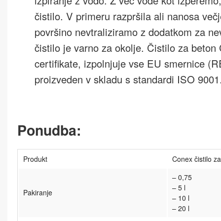
izpiranje z vodo. Z več vode kot izperemo
čistilo. V primeru razpršila ali nanosa večj
površino nevtraliziramo z dodatkom za ne
čistilo je varno za okolje. Čistilo za beto
certifikate, izpolnjuje vse EU smernice 
proizveden v skladu s standardi ISO 9001
Ponudba:
Produkt
Conex čistilo z
– 0,75
– 5 l
Pakiranje
– 10 l
– 20 l