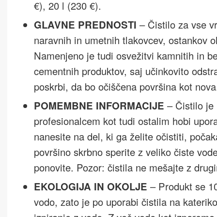
€), 20 l (230 €).
GLAVNE PREDNOSTI
– Čistilo za vse v
naravnih in umetnih tlakovcev, ostankov o
Namenjeno je tudi osvežitvi kamnitih in be
cementnih produktov, saj učinkovito odstr
poskrbi, da bo očiščena površina kot nova
POMEMBNE INFORMACIJE
– Čistilo j
profesionalcem kot tudi ostalim hobi upor
nanesite na del, ki ga želite očistiti, poč
površino skrbno sperite z veliko čiste vod
ponovite. Pozor: čistila ne mešajte z drug
EKOLOGIJA IN OKOLJE
– Produkt se 10
vodo, zato je po uporabi čistila na katerik