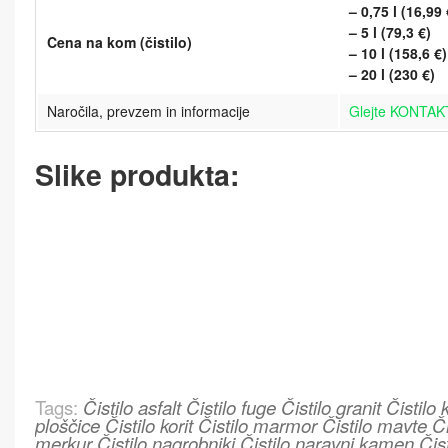
– 0,75 l (16,99 
– 5 l (79,3 €)
Cena na kom (čistilo)
– 10 l (158,6 €)
– 20 l (230 €)
Naročila, prevzem in informacije
Glejte KONTAK
Slike produkta:
Tags:
Čistilo asfalt
Čistilo fuge
Čistilo granit
Čistilo
ploščice
Čistilo korit
Čistilo marmor
Čistilo mavte
Či
merkur
Čistilo nagrobniki
Čistilo naravni kamen
Čis