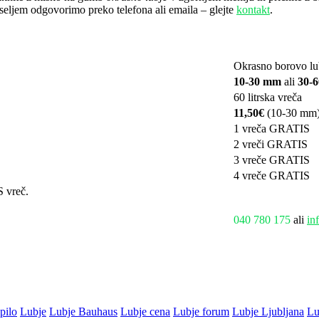
seljem odgovorimo preko telefona ali emaila – glejte
kontakt
.
Okrasno borovo lu
10-30 mm
ali
30-
60 litrska vreča
11,50€
(10-30 mm
1 vreča GRATIS
2 vreči GRATIS
3 vreče GRATIS
4 vreče GRATIS
S vreč.
040 780 175
ali
in
pilo
Lubje
Lubje Bauhaus
Lubje cena
Lubje forum
Lubje Ljubljana
Lu