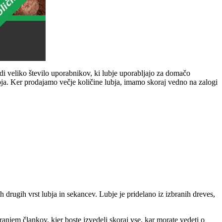
di veliko število uporabnikov, ki lubje uporabljajo za domačo
ubja. Ker prodajamo večje količine lubja, imamo skoraj vedno na zalogi
 drugih vrst lubja in sekancev. Lubje je pridelano iz izbranih dreves,
anjem člankov, kjer boste izvedeli skoraj vse, kar morate vedeti o