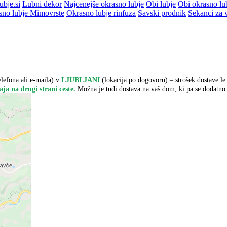
ubje.si
Lubni dekor
Najcenejše okrasno lubje
Obi lubje
Obi okrasno lu
sno lubje Mimovrste
Okrasno lubje rinfuza
Savski prodnik
Sekanci za v
lefona ali e-maila) v
LJUBLJANI
(lokacija po dogovoru) – strošek dostave l
ja na drugi strani ceste.
Možna je tudi dostava na vaš dom, ki pa se dodatno 