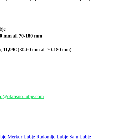
bje
60 mm
ali
70-180 mm
),
11,99€
(30-60 mm ali 70-180 mm)
fo@okrasno-lubje.com
bje Merkur
Lubje Radomlje
Lubje Sam
Lubje