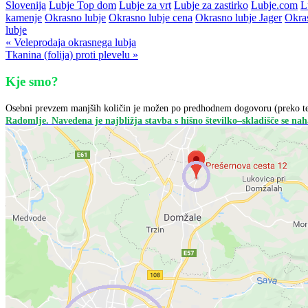
Slovenija
Lubje Top dom
Lubje za vrt
Lubje za zastirko
Lubje.com
L
kamenje
Okrasno lubje
Okrasno lubje cena
Okrasno lubje Jager
Okra
lubje
« Veleprodaja okrasnega lubja
Tkanina (folija) proti plevelu »
Kje smo?
Osebni prevzem manjših količin je možen po predhodnem dogovoru (preko te
Radomlje. Navedena je najbližja stavba s hišno številko–skladišče se naha