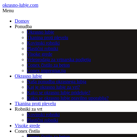
okrasno-lubje.com
Menu
Domov
Ponudba
Okrasno lubje
Tkanina proti plevelu
Kovinski robniki
Plastični robniki
Visoke grede
Veleprodaja za vrtnarska podjetja
Conex čistilo za beton
Conex impregnacija
Okrasno lubje
Naša ponudba okrasnega lubja
Kaj je okrasno lubje za vrt?
Kako se okrasno lubje prideluje?
Kako se okrasno lubje pravilno uporablja?
Tkanina proti plevelu
Robniki za vrt
Kovinski robniki
Plastični robniki
Visoke grede
Conex čistila
Conex čistilo za beton