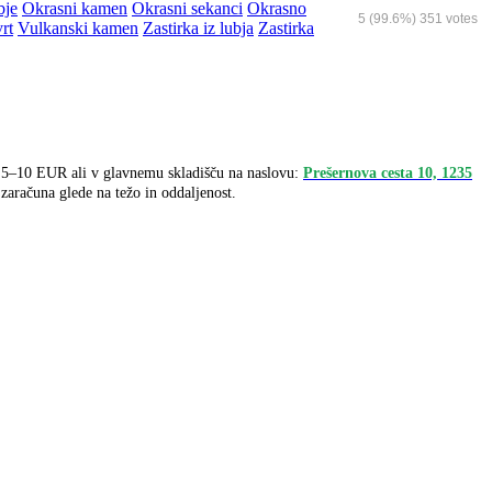
bje
Okrasni kamen
Okrasni sekanci
Okrasno
5
(99.6%)
351
votes
rt
Vulkanski kamen
Zastirka iz lubja
Zastirka
e 5–10 EUR ali v glavnemu skladišču na naslovu:
Prešernova cesta 10, 1235
zaračuna glede na težo in oddaljenost.