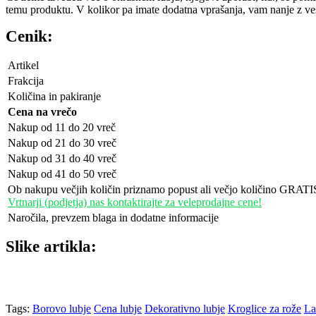
temu produktu. V kolikor pa imate dodatna vprašanja, vam nanje z ve
Cenik:
Artikel
Frakcija
Količina in pakiranje
Cena na vrečo
Nakup od 11 do 20 vreč
Nakup od 21 do 30 vreč
Nakup od 31 do 40 vreč
Nakup od 41 do 50 vreč
Ob nakupu večjih količin priznamo popust ali večjo količino GRATI
Vrtnarji (podjetja) nas kontaktirajte za veleprodajne cene!
Naročila, prevzem blaga in dodatne informacije
Slike artikla:
Tags:
Borovo lubje
Cena lubje
Dekorativno lubje
Kroglice za rože
La