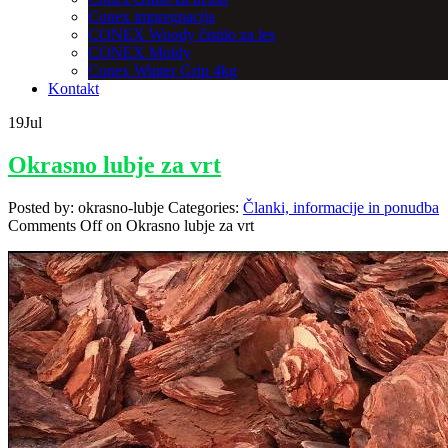
Conex impregnacija
CONEX Woody čistilo za les
CONEX Moldy
Conex Winter Grip 4kg
Kontakt
19
Jul
Okrasno lubje za vrt
Posted by:
okrasno-lubje
Categories:
Članki, informacije in ponudba
Comments Off
on Okrasno lubje za vrt