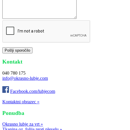
Kontakt
040 780 175
info@okrasno-lubje.com
Facebook.com/lubjecom
Kontaktni obrazec »
Ponudba
Okrasno lubje za vrt »
Tkanina oz. folija proti plevelu »