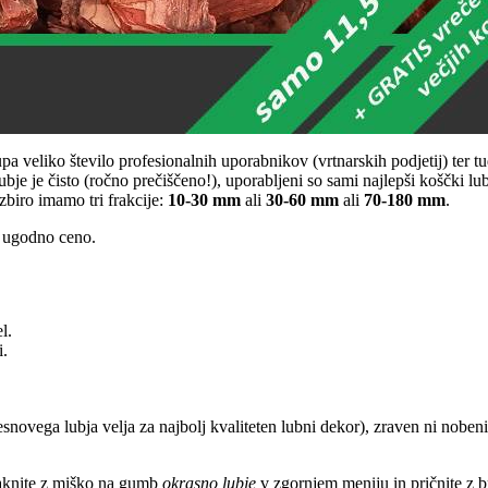
a veliko število profesionalnih uporabnikov (vrtnarskih podjetij) ter tu
ubje je čisto (ročno prečiščeno!), uporabljeni so sami najlepši koščki l
izbiro imamo tri frakcije:
10-30 mm
ali
30-60 mm
ali
70-180 mm
.
 ugodno ceno.
l.
i.
snovega lubja velja za najbolj kvaliteten lubni dekor), zraven ni nobenih
omaknite z miško na gumb
okrasno lubje
v zgornjem meniju in pričnite z br