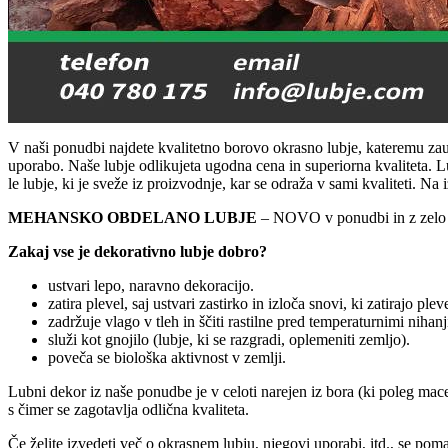
V naši ponudbi najdete kvalitetno borovo okrasno lubje, kateremu zaup
uporabo. Naše lubje odlikujeta ugodna cena in superiorna kvaliteta. L
le lubje, ki je sveže iz proizvodnje, kar se odraža v sami kvaliteti. Na 
MEHANSKO OBDELANO LUBJE
– NOVO v ponudbi in z zelo
Zakaj vse je dekorativno lubje dobro?
ustvari lepo, naravno dekoracijo.
zatira plevel, saj ustvari zastirko in izloča snovi, ki zatirajo pleve
zadržuje vlago v tleh in ščiti rastilne pred temperaturnimi nihanj
služi kot gnojilo (lubje, ki se razgradi, oplemeniti zemljo).
poveča se biološka aktivnost v zemlji.
Lubni dekor iz naše ponudbe je v celoti narejen iz bora (ki poleg mace
s čimer se zagotavlja odlična kvaliteta.
Če želite izvedeti več o okrasnem lubju, njegovi uporabi, itd., se p